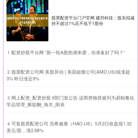
股票配资平台门户官网 建邦科技：股东拟减
持不超过1%且不低于1股份
​配资炒股平台网 “新一轮A股热潮来袭，你准备好了吗？”
1
​股票配资公司网 美股异动 | 美国超微公司(AMD.US)续涨超
2
3% 昨日涨近9%
​网上配资_配资炒股 6部门发公告 这两类物质被列为易制毒化
3
学品管理_哌啶酮_海关_附表
​可靠股票配资公司 浩希健康（HAO.US）5月2日收盘报1.32
4
美元/股，涨2.68%