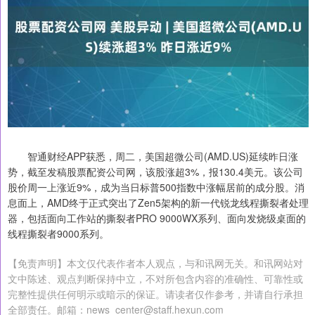
智通财经APP获悉，周二，美国超微公司(AMD.US)延续昨日涨
势，截至发稿股票配资公司网，该股涨超3%，报130.4美元。该公司
股价周一上涨近9%，成为当日标普500指数中涨幅居前的成分股。消
息面上，AMD终于正式突出了Zen5架构的新一代锐龙线程撕裂者处理
器，包括面向工作站的撕裂者PRO 9000WX系列、面向发烧级桌面的
线程撕裂者9000系列。
【免责声明】本文仅代表作者本人观点，与和讯网无关。和讯网站对
文中陈述、观点判断保持中立，不对所包含内容的准确性、可靠性或
完整性提供任何明示或暗示的保证。请读者仅作参考，并请自行承担
全部责任。邮箱：news_center@staff.hexun.com