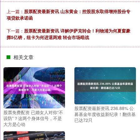
上一篇：
股票配资最新资讯 山东黄金：控股股东取得增持股份专
项贷款承诺函
下一篇：
股票配资最新资讯 详解伊萨克转会！利物浦为何夏窗豪
掷5亿镑，纽卡为何进退两难 转会市场暗战
相关文章
股票配资最新资讯 236.88% 公
股票免费配资 已婚女人对你“不
募基金年度收益新纪录！翻倍基
设防”？这两个身体信号，不是
已达72只
大方是心动